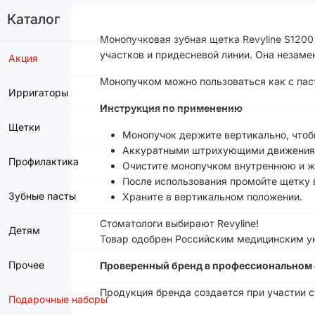
Каталог
Монопучковая зубная щетка Revyline S1200
участков и придесневой линии. Она незам
Акция
Монопучком можно пользоваться как с пасто
Ирригаторы
Инструкция по применению
Щетки
Монопучок держите вертикально, чтоб
Аккуратными штрихующими движениями
Профилактика
Очистите монопучком внутреннюю и ж
После использования промойте щетку 
Зубные пасты
Храните в вертикальном положении.
Стоматологи выбирают Revyline!
Детям
Товар одобрен Российским медицинским ун
Прочее
Проверенный бренд в профессиональном 
Продукция бренда создается при участии 
Подарочные наборы