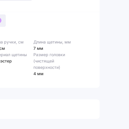
а ручки, см
Длина щетины, мм
 см
7 мм
ериал щетины
Размер головки
эстер
(чистящей
поверхности)
4 мм