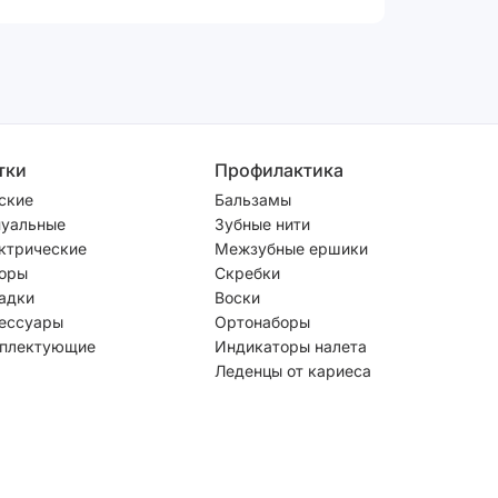
тки
Профилактика
ские
Бальзамы
уальные
Зубные нити
ктрические
Межзубные ершики
оры
Скребки
адки
Воски
ессуары
Ортонаборы
плектующие
Индикаторы налета
Леденцы от кариеса