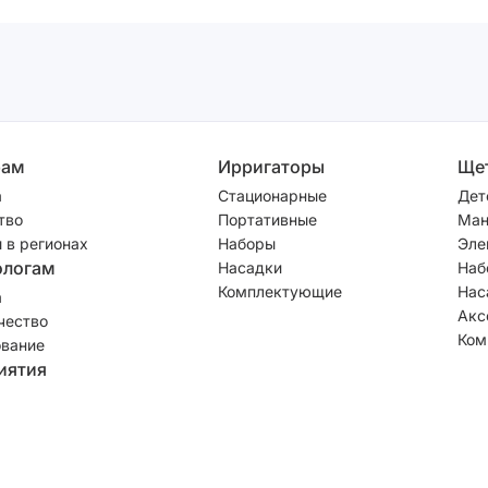
рам
Ирригаторы
Ще
а
Стационарные
Дет
тво
Портативные
Ман
 в регионах
Наборы
Эле
ологам
Насадки
Наб
Комплектующие
Нас
а
Акс
чество
Ком
вание
иятия