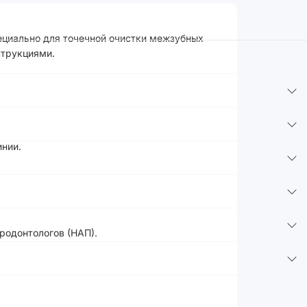
ециально для точечной очистки межзубных
струкциями.
инии.
родонтологов (НАП).