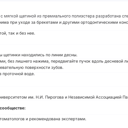
 с мягкой щетиной из премиального полиэстера разработана сп
енима при уходе за брекетами и другими ортодонтическими кон
й, так и без нее.
ы щетинки находились по линии десны.
, без лишнего нажима, передвигайте пучок вдоль десневой л
евательную поверхности зубов.
в проточной воде.
иверситетом им. Н.И. Пирогова и Независимой Ассоциацией Па
сообществе:
стоматологов и рекомендована экспертами.