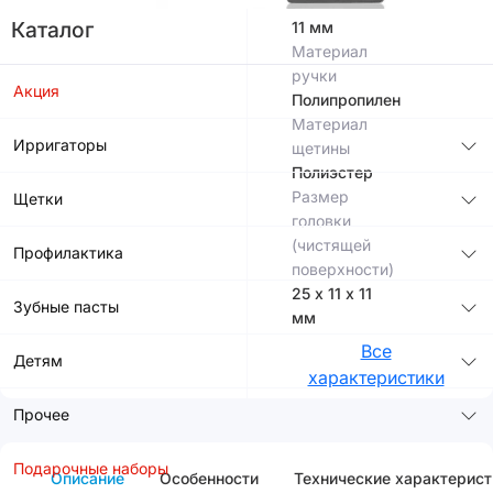
мм
Каталог
11 мм
Материал
ручки
Акция
Полипропилен
Материал
Ирригаторы
щетины
Полиэстер
Размер
Щетки
головки
(чистящей
Профилактика
поверхности)
25 х 11 х 11
Зубные пасты
мм
Все
Детям
характеристики
Прочее
Подарочные наборы
Описание
Особенности
Технические характерист