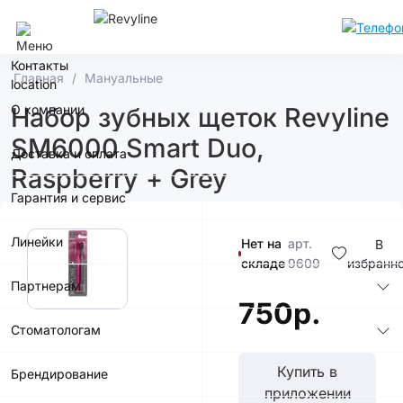
Тольятти
Контакты
Главная
Мануальные
О компании
Набор зубных щеток Revyline
SM6000 Smart Duo,
Доставка и оплата
Raspberry + Grey
Гарантия и сервис
Линейки
Нет на
арт.
В
складе
9609
избранн
Партнерам
750р.
Стоматологам
Купить в
Брендирование
приложении