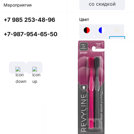
со скидкой
Мероприятия
+7 985 253-48-96
Цвет
+7-987-954-65-50
Характеристики
Диаметр
Длина
щетины,
ручки,
мм
см
0,127 мм
16,5
см
Длина
щетины,