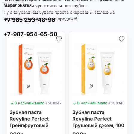
Мероприятия
эмали, снижая чувствительность зубов.
Ну а вкусами вы будете просто очарованы! Полезные
+7 985 253-48-96
вкусняшки, кстати, уже в продаже!
+7-987-954-65-50
В наличии:
мало
арт. 8347
В наличии:
мало
арт. 8348
Зубная паста
Зубная паста
Revyline Perfect
Revyline Perfect
Грейпфрутовый
Грушевый джем, 100
джем, 100 г
г