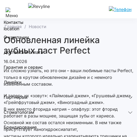
Тольятти
Контакты
Главная
Новости
О компании
Обновленная линейка
зубных паст Perfect
Доставка и оплата
16.04.2026
Гарантия и сервис
Их сложно узнать, но это они – ваши любимые пасты Perfect,
только в крутом обновленном дизайне и с немного
Линейки
измененным составом.
И теперь их «зовут»: «Лаймовый джем», «Грушевый джем»,
Партнерам
«Грейпфрутовый джем», «Виноградный джем».
В них вместо фторида натрия – олафлур: этот фторид
Стоматологам
работает в разы мощнее, защищая зубы от кариеса.
Основной же состав остался неизменным. В нем также
Брендирование
присутствует наногидроксиапатит,
частицы которого идеально «запечатывают» трещинки на