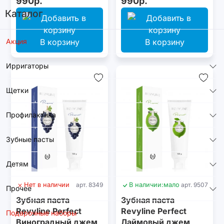
990р.
990р.
Каталог
Акция
В корзину
В корзину
Ирригаторы
Щетки
Профилактика
Зубные пасты
Детям
Нет в наличии
арт. 8349
В наличии:
мало
арт. 9507
Прочее
Зубная паста
Зубная паста
Revyline Perfect
Revyline Perfect
Подарочные наборы
Виноградный джем,
Лаймовый джем,