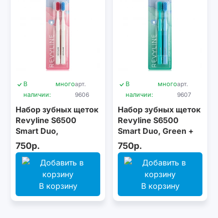
В
много
арт.
В
много
арт.
наличии:
9606
наличии:
9607
Набор зубных щеток
Набор зубных щеток
Revyline S6500
Revyline S6500
Smart Duo,
Smart Duo, Green +
White/Pink +
Blue
750р.
750р.
White/Blue
В корзину
В корзину