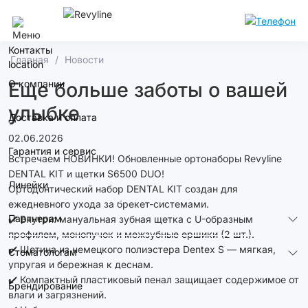
Тольятти
Контакты
Главная
Новости
О компании
Еще больше заботы о вашей
улыбке
Доставка и оплата
02.06.2026
Гарантия и сервис
Встречаем НОВИНКИ! Обновленные ортонаборы Revyline
DENTAL KIT и щетки S6500 DUO!
Линейки
Ортодонтический набор DENTAL KIT создан для
ежедневного ухода за брекет-системами.
Партнерам
✔️ Внутри: мануальная зубная щетка с U-образным
профилем, монопучок и межзубные ершики (2 шт.).
✔️ Щетина из немецкого полиэстера Dentex S — мягкая,
Стоматологам
упругая и бережная к деснам.
✔️ Компактный пластиковый пенал защищает содержимое от
Брендирование
влаги и загрязнений.