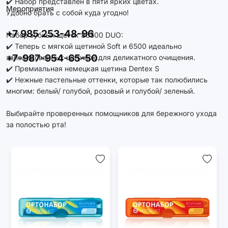
✔️ Набор представлен в пяти ярких цветах.
Мероприятия
Удобно брать с собой куда угодно!
+7 985 253-48-96
Набор зубных щеток S6500 DUO:
✔️ Теперь с мягкой щетиной Soft и 6500 идеально
+7-987-954-65-50
заполированных щетинок для деликатного очищения.
✔️ Премиальная немецкая щетина Dentex S
✔️ Нежные пастельные оттенки, которые так полюбились
многим: белый/ голубой, розовый и голубой/ зеленый.
Выбирайте проверенных помощников для бережного ухода
за полостью рта!